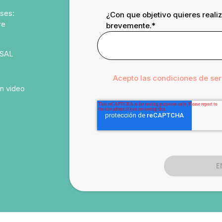
ases:
¿Con que objetivo quieres realiz
re
brevemente.
*
USAL
Acepto las condiciones de ser
n video