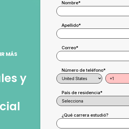
Nombre
*
Apellido
*
Correo
*
IR MÁS
Número de teléfono
*
les y
País de residencia
*
cial
¿Qué carrera estudió?