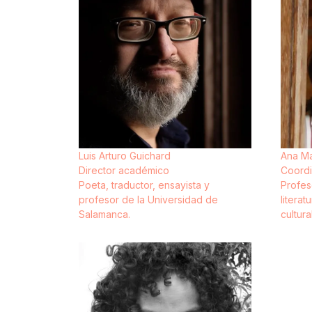
Luis Arturo Guichard
Ana Ma
Director académico
Coord
Poeta, traductor, ensayista y
Profes
profesor de la Universidad de
literat
Salamanca.
cultural