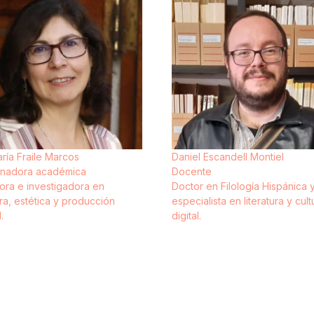
ría Fraile Marcos
Daniel Escandell Montiel
inadora académica
Docente
ora e investigadora en
Doctor en Filología Hispánica 
ura, estética y producción
especialista en literatura y cult
.
digital.