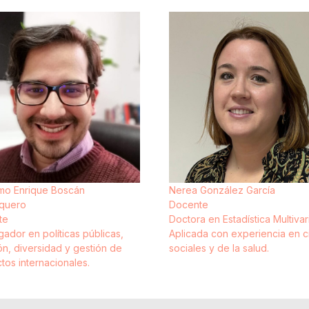
rmo Enrique Boscán
Nerea González García
squero
Docente
te
Doctora en Estadística Multivar
gador en políticas públicas,
Aplicada con experiencia en c
ión, diversidad y gestión de
sociales y de la salud.
tos internacionales.