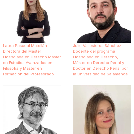
Laura Pascual Matellán
Julio Vallesteros Sánchez
Directora del Máster
Docente del programa
Licenciada en Derecho Máster
Licenciado en Derecho,
en Estudios Avanzados en
Máster en Derecho Penal y
Filosofía y Máster en
Doctor en Derecho Penal por
Formación del Profesorado.
la Universidad de Salamanca.