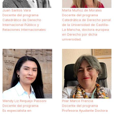
Juan Santos Vara
Marta Muñoz de Morales
Docente del programa
Docente del programa
Catedrático de Derecho
Catedrática de Derecho penal
Internacional Público y
de la Universidad de Castilla-
Relaciones Internacionales
La Mancha, doctora europea
en Derecho por dicha
universidad.
Wendy Liz Requejo Passoni
Pilar Marco Francia
Docente del programa
Docente del programa
Es especialista en
Profesora Ayudante Doctora