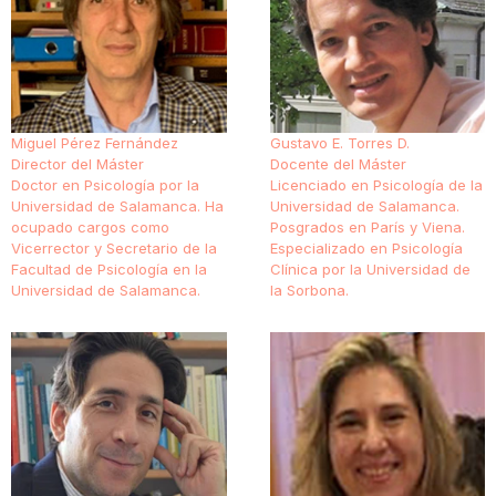
Miguel Pérez Fernández
Gustavo E. Torres D.
Director del Máster
Docente del Máster
Doctor en Psicología por la
Licenciado en Psicología de la
Universidad de Salamanca. Ha
Universidad de Salamanca.
ocupado cargos como
Posgrados en París y Viena.
Vicerrector y Secretario de la
Especializado en Psicología
Facultad de Psicología en la
Clínica por la Universidad de
Universidad de Salamanca.
la Sorbona.