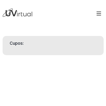
Certificacions
PCP02 - Análisis de la conducta del perfil criminal
PCP04 - Literaturas digitales y escritura con inteligencia artificial
Cupos:
PCP09 - Políticas públicas para el impacto social
PCP10 - Creación y producción de cómics y novelas gráficas
PCP15 - Streaming con OBS y VMIX
PCP16 - Evaluación en Psicología Jurídica y Forense
PCP17 - Cibercriminalidad y Evidencia Digital