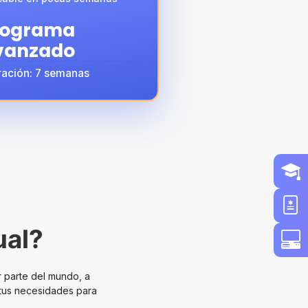
rograma
vanzado
ración: 7 semanas
ual?
r parte del mundo, a
 tus necesidades para