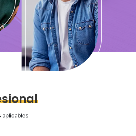
esional
s
aplicables