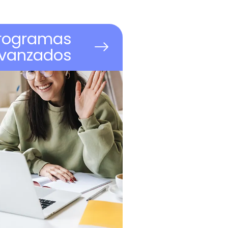
rogramas
vanzados
rmaciones intensivas de 7
manas, 100 % online,
focadas en la aplicación
mediata de conocimientos
ave para tu práctica
ofesional. Flexibles, ágiles y
n alto impacto.
100%
UVirtual
online