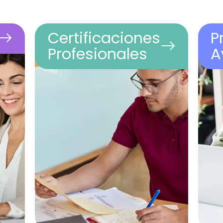
Certificaciones
P
Profesionales
A
n
Programas especializados y de
Fo
corta duración para validar tus
se
a
competencias, adquirir nuevas
en
habilidades y avanzar en tu
in
trayectoria con el respaldo de la
cl
Universidad de Salamanca.
pr
co
Universidad
100%
de Salamanca
online