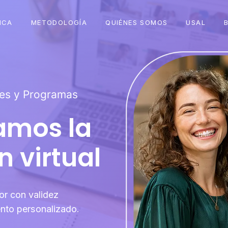
ICA
METODOLOGÍA
QUIÉNES SOMOS
USAL
nes y Programas
mos la
 virtual
r con validez
nto personalizado.