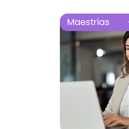
Maestrías
Formaciones de posgrado co
título propio de la Universidad
de Salamanca. Diseñadas par
impulsar tu desarrollo
profesional con profundidad
académica, flexibilidad y una
visión global.
Universidad
de Salamanca
100%
online