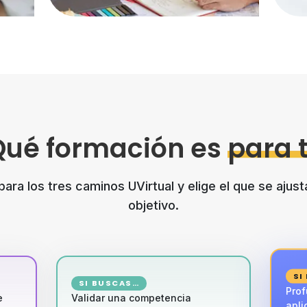
Qué formación es
para t
ra los tres caminos UVirtual y elige el que se ajust
objetivo.
SI
SI BUSCAS…
Prof
e
Validar una competencia
apl