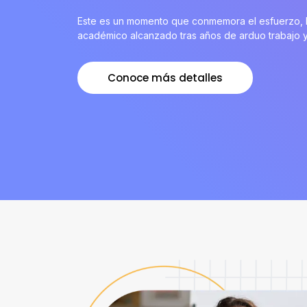
Este es un momento que conmemora el esfuerzo, la
académico alcanzado tras años de arduo trabajo y
Conoce más detalles