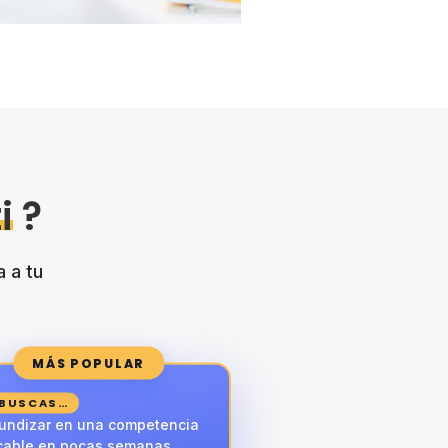
i
?
a a tu
MÁS POPULAR
 BUSCAS…
undizar en una competencia
icable en pocas semanas