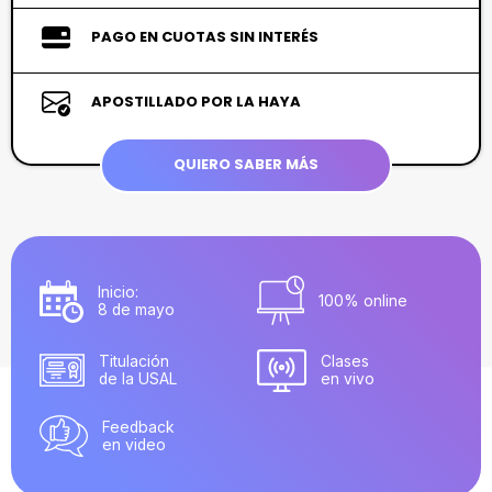
PAGO EN CUOTAS SIN INTERÉS
APOSTILLADO POR LA HAYA
QUIERO SABER MÁS
Inicio:
100% online
8 de mayo
Titulación
Clases
de la USAL
en vivo
Feedback
en video