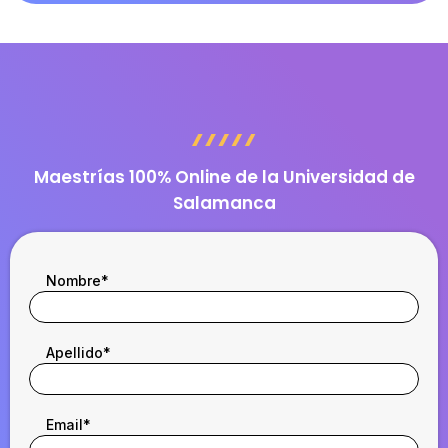
Maestrías 100% Online de la Universidad de
Salamanca
Nombre
*
Apellido
*
Email
*