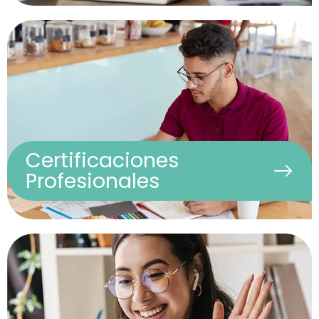
Programas especializados y de corta duración para
validar tus competencias, adquirir nuevas habilidades y
avanzar en tu trayectoria con el respaldo de la
Universidad de Salamanca.
Universidad de Salamanca
100% online
Certificaciones
Profesionales
Formaciones intensivas de 7 semanas, 100 % online,
enfocadas en la aplicación inmediata de conocimientos
clave para tu práctica profesional. Flexibles, ágiles y
con alto impacto.