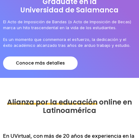
Gradúate en la
Universidad de Salamanca
El Acto de Imposición de Bandas (o Acto de Imposición de Becas)
marca un hito trascendental en la vida de los estudiantes.
Es un momento que conmemora el esfuerzo, la dedicación y el
éxito académico alcanzado tras años de arduo trabajo y estudio.
Conoce más detalles
Alianza por la educación
online en
Latinoamérica
En UVirtual, con más de 20 años de experiencia en la