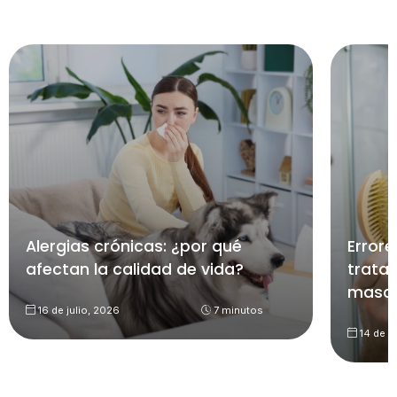
Alergias crónicas: ¿por qué
Errore
afectan la calidad de vida?
trata
mascu
16 de julio, 2026
7 minutos
14 de ju