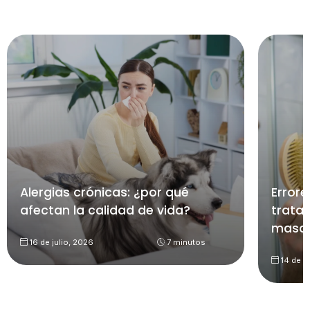
Alergias crónicas: ¿por qué
Errore
afectan la calidad de vida?
trata
mascu
16 de julio, 2026
7 minutos
14 de ju