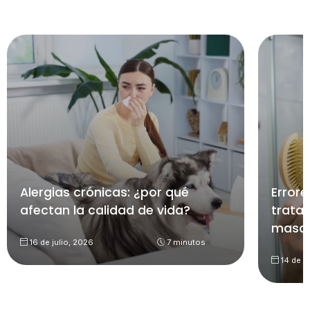
Alergias crónicas: ¿por qué
Errore
afectan la calidad de vida?
trata
mascu
16 de julio, 2026
7 minutos
14 de ju