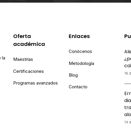
Oferta
Enlaces
Pu
académica
Ale
e
Conócenos
 la
¿p
Maestrías
Metodología
ca
Certificaciones
16 d
Blog
Programas avanzados
Contacto
Err
dia
tr
al
14 d