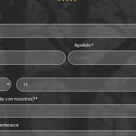
Apellido
*
rte con nosotros?
*
pertenece