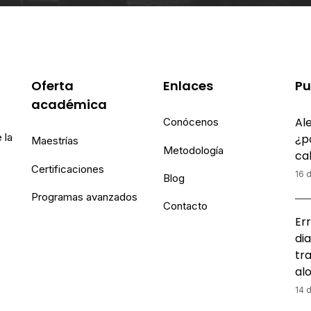
Oferta
Enlaces
Pu
académica
Ale
e
Conócenos
 la
¿p
Maestrías
Metodología
ca
Certificaciones
16 d
Blog
Programas avanzados
Contacto
Err
dia
tr
al
14 d