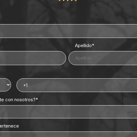
Apellido
*
rte con nosotros?
*
pertenece