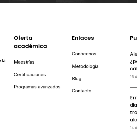
Oferta
Enlaces
Pu
académica
Ale
e
Conócenos
 la
¿p
Maestrías
Metodología
ca
Certificaciones
16 d
Blog
Programas avanzados
Contacto
Err
dia
tr
al
14 d