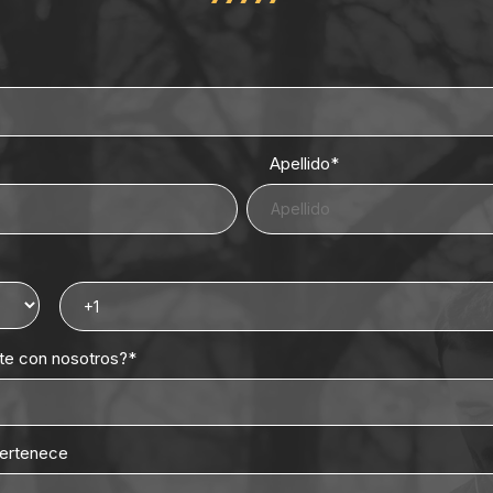
Apellido
*
rte con nosotros?
*
pertenece