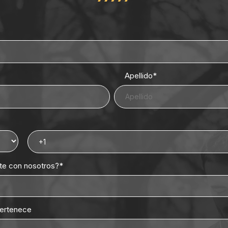
Apellido
*
rte con nosotros?
*
pertenece