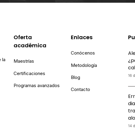
Oferta
Enlaces
Pu
académica
Ale
e
Conócenos
 la
¿p
Maestrías
Metodología
ca
Certificaciones
16 d
Blog
Programas avanzados
Contacto
Err
dia
tr
al
14 d