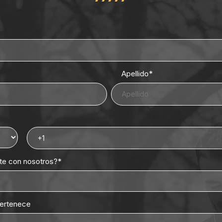
Apellido
*
rte con nosotros?
*
pertenece