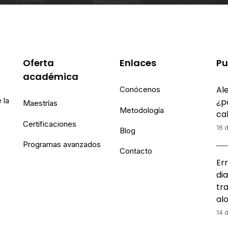
Oferta
Enlaces
Pu
académica
Ale
e
Conócenos
 la
¿p
Maestrías
Metodología
ca
Certificaciones
16 d
Blog
Programas avanzados
Contacto
Err
dia
tr
al
14 d