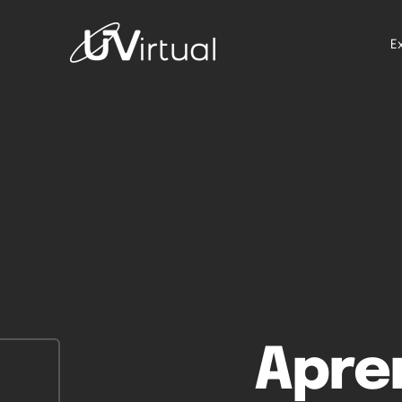
E
Apre