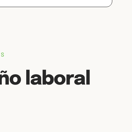
ES
o laboral