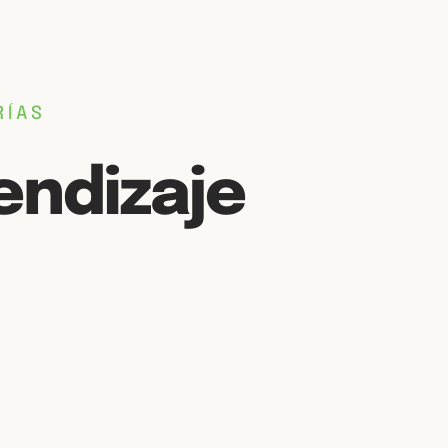
RÍAS
endizaje