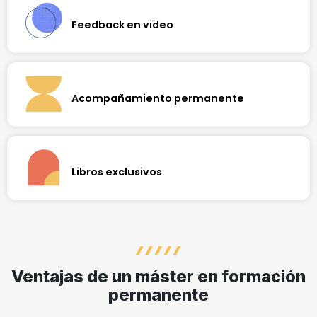
de ideas en tiempo real con el profesor y profesionales de
Feedback en video
tu área.
Perfecciona tus habilidades recibiendo retroalimentación
personalizada de tus profesores, en formato de video.
Obtén una visión enriquecedora del nivel alcanzado en tu
aprendizaje.
Acompañamiento permanente
Además de contar con apoyo continuo del profesor,
recorremos contigo cada paso de tu formación
profesional, acompañándote a través de nuestro equipo de
soporte especializado.
Libros exclusivos
Cada asignatura de nuestros programas se destaca por
utilizar un libro de autoría del profesor. El contenido ha sido
elaborado específicamente para ampliar tus conocimientos
de manera diferenciada.
Ventajas de un máster en formación
permanente