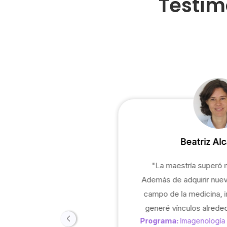
Testim
ealegre
Beatriz Al
tría adquirí
"La maestría superó 
 tiempo, además
Además de adquirir nuev
sional me ayudó
campo de la medicina, i
tecnológicas."
generé vínculos alreded
de la violencia
Programa:
Imagenología