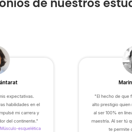
onios de
nuestros estu
cántarat
Marin
mis expectativas.
"El hecho de que f
as habilidades en el
alto prestigio quien
mpulsé mi carrera y
al ser 100% en líne
or del continente."
maestría. Al ser tú 
 Músculo-esquelética
te permite 