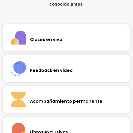
conocido antes.
Clases en vivo
Te conectamos con profesores expertos a través de
sesiones en vivo semanales que te permitirán levantar la
mano ante cualquier duda. Cada clase es un intercambio
de ideas en tiempo real con el profesor y profesionales de
Feedback en video
tu área.
Perfecciona tus habilidades recibiendo retroalimentación
personalizada de tus profesores, en formato de video.
Obtén una visión enriquecedora del nivel alcanzado en tu
aprendizaje.
Acompañamiento permanente
Además de contar con apoyo continuo del profesor,
recorremos contigo cada paso de tu formación
profesional, acompañándote a través de nuestro equipo de
soporte especializado.
Libros exclusivos