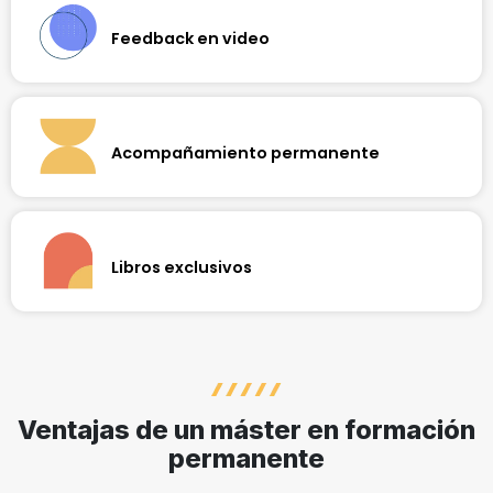
de ideas en tiempo real con el profesor y profesionales de
Feedback en video
tu área.
Perfecciona tus habilidades recibiendo retroalimentación
personalizada de tus profesores, en formato de video.
Obtén una visión enriquecedora del nivel alcanzado en tu
aprendizaje.
Acompañamiento permanente
Además de contar con apoyo continuo del profesor,
recorremos contigo cada paso de tu formación
profesional, acompañándote a través de nuestro equipo de
soporte especializado.
Libros exclusivos
Cada asignatura de nuestros programas se destaca por
utilizar un libro de autoría del profesor. El contenido ha sido
elaborado específicamente para ampliar tus conocimientos
de manera diferenciada.
Ventajas de un máster en formación
permanente