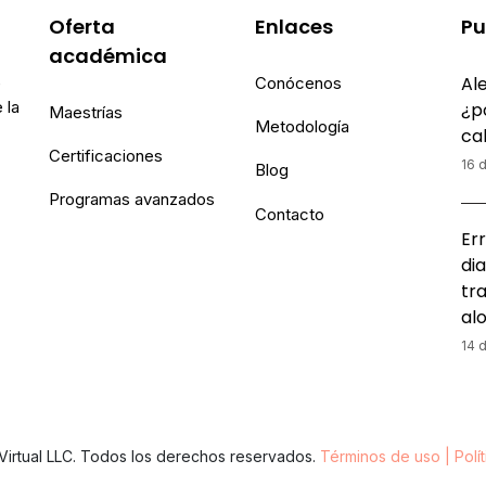
Oferta
Enlaces
Pu
académica
Ale
e
Conócenos
 la
¿p
Maestrías
Metodología
ca
Certificaciones
16 d
Blog
Programas avanzados
Contacto
Err
dia
tr
al
14 d
irtual LLC. Todos los derechos reservados.
Términos de uso | Polí