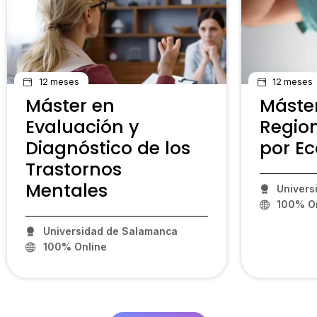
12 meses
12 meses
Máster en
Máster
Evaluación y
Regio
Diagnóstico de los
por Ec
Trastornos
Mentales
Univers
100% On
Universidad de Salamanca
100% Online