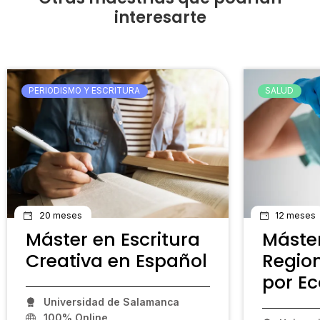
interesarte
PERIODISMO Y ESCRITURA
SALUD
20 meses
12 meses
Máster en Escritura
Máster
Creativa en Español
Regio
por Ec
Universidad de Salamanca
100% Online