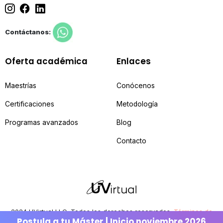
Contáctanos:
Oferta académica
Enlaces
Maestrías
Conócenos
Certificaciones
Metodología
Programas avanzados
Blog
Contacto
2024 UVirtual LLC. Todos los derechos reservados.
Términos de
Postula a tu Máster | Inicio noviembre 2026
uso | Políticas de privacidad