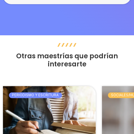
Otras maestrías que podrían
interesarte
PERIODISMO Y ESCRITURA
SOCIALES/