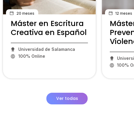
20 meses
12 meses
Máster en Escritura
Máste
Creativa en Español
Preven
Violen
Universidad de Salamanca
100% Online
Univers
100% On
Ver todas