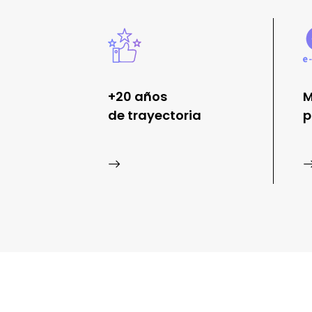
+20 años
M
de trayectoria
p