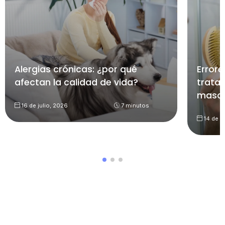
Alergias crónicas: ¿por qué
Errore
afectan la calidad de vida?
trata
mascu
16 de julio, 2026
7 minutos
14 de ju