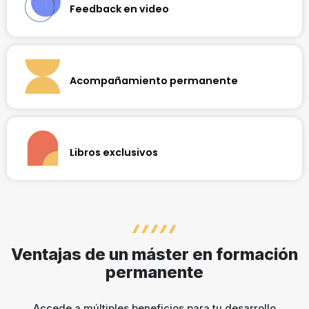
Feedback en video
tu área.
Perfecciona tus habilidades recibiendo retroalimentación
personalizada de tus profesores, en formato de video.
Obtén una visión enriquecedora del nivel alcanzado en tu
aprendizaje.
Acompañamiento permanente
Además de contar con apoyo continuo del profesor,
recorremos contigo cada paso de tu formación
profesional, acompañándote a través de nuestro equipo de
soporte especializado.
Libros exclusivos
Cada asignatura de nuestros programas se destaca por
utilizar un libro de autoría del profesor. El contenido ha sido
elaborado específicamente para ampliar tus conocimientos
de manera diferenciada.
Ventajas de un máster en formación
permanente
Accede a múltiples beneficios para tu desarrollo